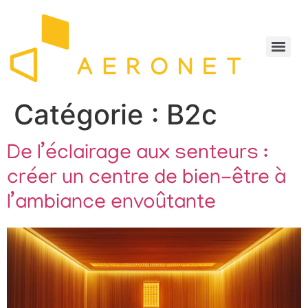
Catégorie :
B2c
De l’éclairage aux senteurs :
créer un centre de bien-être à
l’ambiance envoûtante